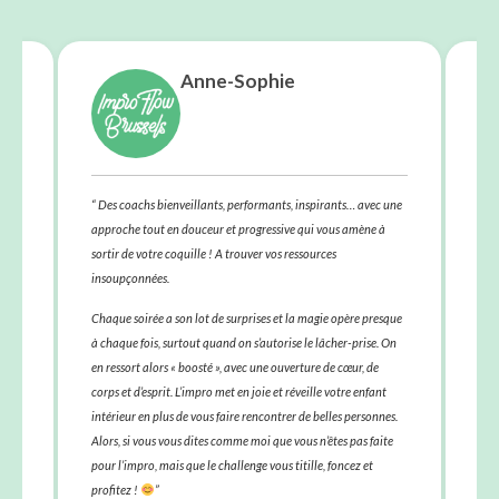
Anne-Sophie
 et
“
Des coachs bienveillants, performants, inspirants… avec une
“Aaa
aque
approche tout en douceur et progressive qui vous amène à
pou
, ce
sortir de votre coquille ! A trouver vos ressources
Con
insoupçonnées.
Des
Chaque soirée a son lot de surprises et la magie opère presque
touj
à chaque fois, surtout quand on s’autorise le lâcher-prise. On
par
en ressort alors « boosté », avec une ouverture de cœur, de
Si 
corps et d’esprit. L’impro met en joie et réveille votre enfant
plus
intérieur en plus de vous faire rencontrer de belles personnes.
Alors, si vous vous dites comme moi que vous n’êtes pas faite
Le l
pour l’impro, mais que le challenge vous titille, foncez et
J'ad
profitez !
”