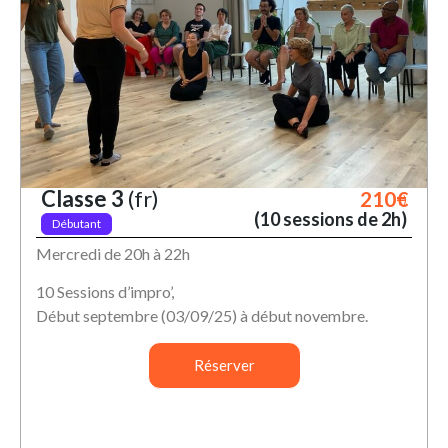
Classe 3
(fr)
210€
; )
(10 sessions de 2h)
Débutant
Mercredi de 20h à 22h
10 Sessions d’impro’,
Début septembre (03/09/25) à début novembre.
Réserver